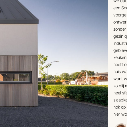
we dat 
een Sca
voorge
ontwerp
zonder 
gezin q
industri
geblev
keuken
heeft o
huis wa
want w
zo blij
heel sf
slaapk
nok op 
hier wo