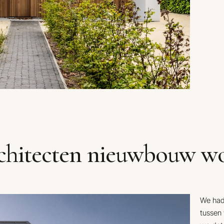
chitecten nieuwbouw w
We hadd
tussen 