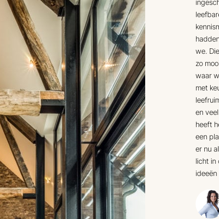
ingesch
leefbar
kennis
hadden
we. Die
zo moo
waar wi
met keu
leefrui
en veel
heeft h
een pl
er nu a
licht i
ideeën 