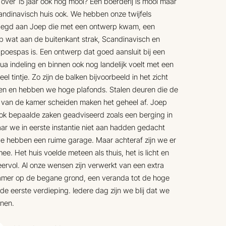
over 15 jaar ook nog mooi? Een boerderij is mooi maar
ndinavisch huis ook. We hebben onze twijfels
legd aan Joep die met een ontwerp kwam, een
 wat aan de buitenkant strak, Scandinavisch en
poespas is. Een ontwerp dat goed aansluit bij een
ua indeling en binnen ook nog landelijk voelt met een
eel tintje. Zo zijn de balken bijvoorbeeld in het zicht
en en hebben we hoge plafonds. Stalen deuren die de
 van de kamer scheiden maken het geheel af. Joep
ok bepaalde zaken geadviseerd zoals een berging in
ar we in eerste instantie niet aan hadden gedacht
e hebben een ruime garage. Maar achteraf zijn we er
 mee. Het huis voelde meteen als thuis, het is licht en
eervol. Al onze wensen zijn verwerkt van een extra
amer op de begane grond, een veranda tot de hoge
de eerste verdieping. Iedere dag zijn we blij dat we
nen.