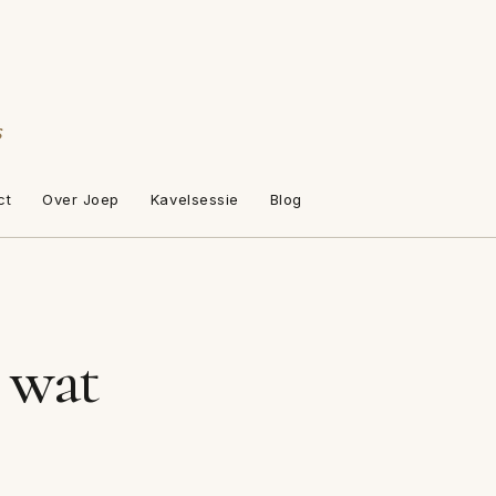
s
ct
Over Joep
Kavelsessie
Blog
 wat