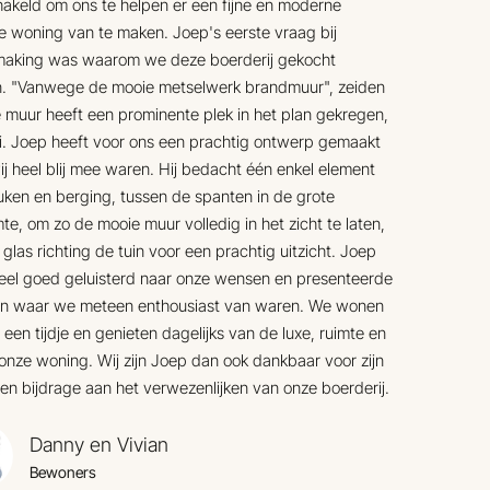
akeld om ons te helpen er een fijne en moderne
e woning van te maken. Joep's eerste vraag bij
making was waarom we deze boerderij gekocht
. "Vanwege de mooie metselwerk brandmuur", zeiden
 muur heeft een prominente plek in het plan gekregen,
i. Joep heeft voor ons een prachtig ontwerp gemaakt
j heel blij mee waren. Hij bedacht één enkel element
ken en berging, tussen de spanten in de grote
mte, om zo de mooie muur volledig in het zicht te laten,
 glas richting de tuin voor een prachtig uitzicht. Joep
eel goed geluisterd naar onze wensen en presenteerde
an waar we meteen enthousiast van waren. We wonen
l een tijdje en genieten dagelijks van de luxe, ruimte en
n onze woning. Wij zijn Joep dan ook dankbaar voor zijn
en bijdrage aan het verwezenlijken van onze boerderij.
Danny en Vivian
Bewoners