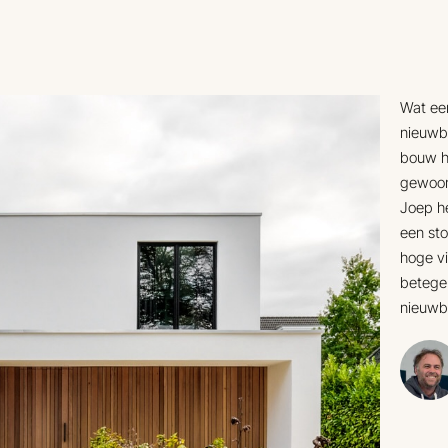
Wat een
nieuwb
bouw h
gewoon
Joep he
een sto
hoge vi
betegel
nieuwb