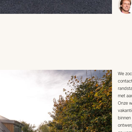
We zoch
contact
randsta
met aan
Onze w
vakanti
binnen 
ontwer