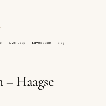
s
ct
Over Joep
Kavelsessie
Blog
n – Haagse